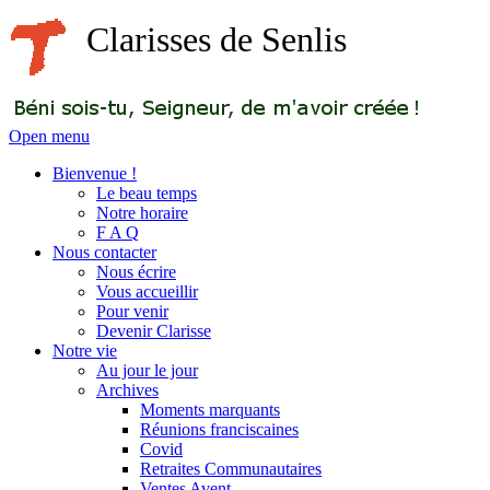
Clarisses de Senlis
Open menu
Bienvenue !
Le beau temps
Notre horaire
F A Q
Nous contacter
Nous écrire
Vous accueillir
Pour venir
Devenir Clarisse
Notre vie
Au jour le jour
Archives
Moments marquants
Réunions franciscaines
Covid
Retraites Communautaires
Ventes Avent