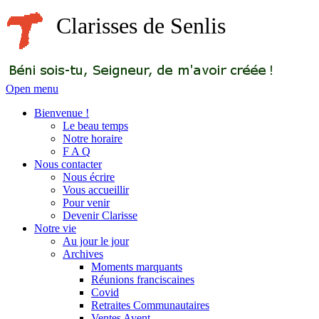
Clarisses de Senlis
Open menu
Bienvenue !
Le beau temps
Notre horaire
F A Q
Nous contacter
Nous écrire
Vous accueillir
Pour venir
Devenir Clarisse
Notre vie
Au jour le jour
Archives
Moments marquants
Réunions franciscaines
Covid
Retraites Communautaires
Ventes Avent