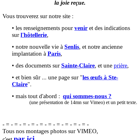
la joie reçue.
Vous trouverez sur notre site :
• les renseignements pour
venir
et des indications
sur
l'
hôtellerie
,
• notre nouvelle vie à
Senlis
, et notre ancienne
implantation à
Paris
,
• des documents sur
Sainte-Claire
, et une
prière
,
• et bien sûr ... une page sur "
les œufs à Ste-
Claire
".
• mais tout d'abord :
qui sommes-nous ?
(une présentation de 14mn sur Vimeo) et un petit texte.
- = - = - = - = - = - = - = - = - = - = -
Tous nos montages photos sur VIMEO,
par ici ...
c'est