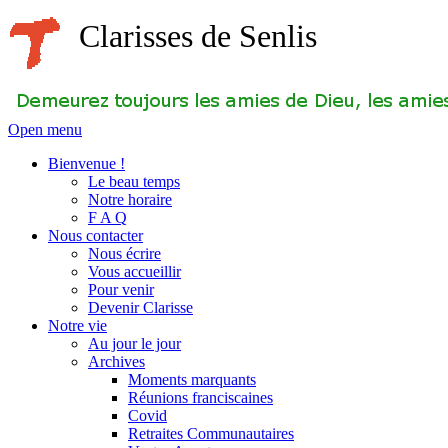
Clarisses de Senlis
Open menu
Bienvenue !
Le beau temps
Notre horaire
F A Q
Nous contacter
Nous écrire
Vous accueillir
Pour venir
Devenir Clarisse
Notre vie
Au jour le jour
Archives
Moments marquants
Réunions franciscaines
Covid
Retraites Communautaires