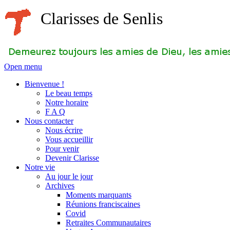
Clarisses de Senlis
Open menu
Bienvenue !
Le beau temps
Notre horaire
F A Q
Nous contacter
Nous écrire
Vous accueillir
Pour venir
Devenir Clarisse
Notre vie
Au jour le jour
Archives
Moments marquants
Réunions franciscaines
Covid
Retraites Communautaires