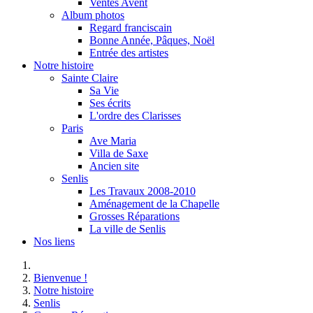
Ventes Avent
Album photos
Regard franciscain
Bonne Année, Pâques, Noël
Entrée des artistes
Notre histoire
Sainte Claire
Sa Vie
Ses écrits
L'ordre des Clarisses
Paris
Ave Maria
Villa de Saxe
Ancien site
Senlis
Les Travaux 2008-2010
Aménagement de la Chapelle
Grosses Réparations
La ville de Senlis
Nos liens
Bienvenue !
Notre histoire
Senlis