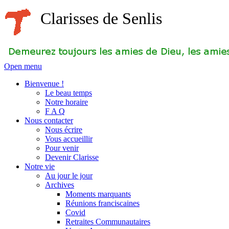
Clarisses de Senlis
Open menu
Bienvenue !
Le beau temps
Notre horaire
F A Q
Nous contacter
Nous écrire
Vous accueillir
Pour venir
Devenir Clarisse
Notre vie
Au jour le jour
Archives
Moments marquants
Réunions franciscaines
Covid
Retraites Communautaires