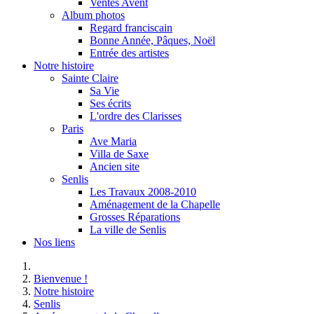
Ventes Avent
Album photos
Regard franciscain
Bonne Année, Pâques, Noël
Entrée des artistes
Notre histoire
Sainte Claire
Sa Vie
Ses écrits
L'ordre des Clarisses
Paris
Ave Maria
Villa de Saxe
Ancien site
Senlis
Les Travaux 2008-2010
Aménagement de la Chapelle
Grosses Réparations
La ville de Senlis
Nos liens
Bienvenue !
Notre histoire
Senlis