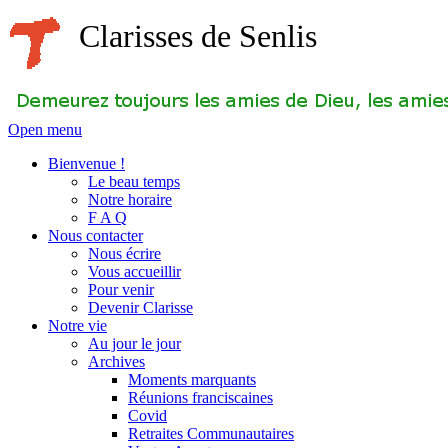
Clarisses de Senlis
Open menu
Bienvenue !
Le beau temps
Notre horaire
F A Q
Nous contacter
Nous écrire
Vous accueillir
Pour venir
Devenir Clarisse
Notre vie
Au jour le jour
Archives
Moments marquants
Réunions franciscaines
Covid
Retraites Communautaires