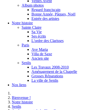
Ventes Avent
Album photos
Regard franciscain
Bonne Année, Pâques, Noël
Entrée des artistes
Notre histoire
Sainte Claire
Sa Vie
Ses écrits
L'ordre des Clarisses
Paris
Ave Maria
Villa de Saxe
Ancien site
Senlis
Les Travaux 2008-2010
Aménagement de la Chapelle
Grosses Réparations
La ville de Senlis
Nos liens
Bienvenue !
Notre histoire
Senlis