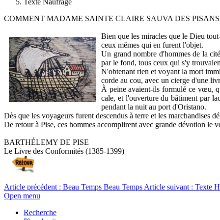
Texte Naufrage
COMMENT MADAME SAINTE CLAIRE SAUVA DES PISANS
Bien que les miracles que le Dieu tout-
ceux mêmes qui en furent l'objet.
Un grand nombre d'hommes de la cité de
par le fond, tous ceux qui s'y trouvaie
N'obtenant rien et voyant la mort immine
corde au cou, avec un cierge d'une livr
À peine avaient-ils formulé ce vœu, qu
cale, et l'ouverture du bâtiment par la
pendant la nuit au port d'Oristano.
Dès que les voyageurs furent descendus à terre et les marchandises débar
De retour à Pise, ces hommes accomplirent avec grande dévotion le vœ
BARTHÉLEMY DE PISE
Le Livre des Conformités (1385-1399)
Article précédent : Beau Temps
Beau Temps
Article suivant : Texte 
Open menu
Recherche