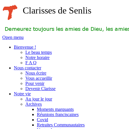
Clarisses de Senlis
Open menu
Bienvenue !
Le beau temps
Notre horaire
F A Q
Nous contacter
Nous écrire
Vous accueillir
Pour venir
Devenir Clarisse
Notre vie
Au jour le jour
Archives
Moments marquants
Réunions franciscaines
Covid
Retraites Communautaires