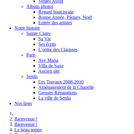
Ventes Avent
Album photos
Regard franciscain
Bonne Année, Pâques, Noël
Entrée des artistes
Notre histoire
Sainte Claire
Sa Vie
Ses écrits
L'ordre des Clarisses
Paris
Ave Maria
Villa de Saxe
Ancien site
Senlis
Les Travaux 2008-2010
Aménagement de la Chapelle
Grosses Réparations
La ville de Senlis
Nos liens
Bienvenue !
Bienvenue !
Le beau temps