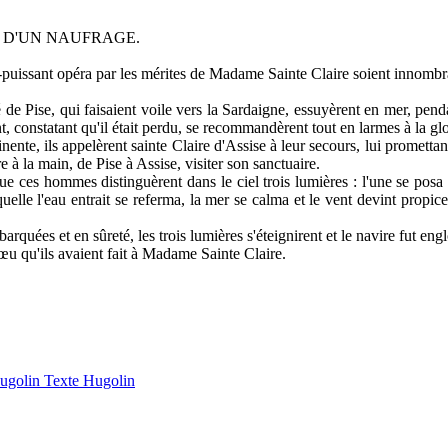
 D'UN NAUFRAGE.
puissant opéra par les mérites de Madame Sainte Claire soient innombrabl
 Pise, qui faisaient voile vers la Sardaigne, essuyèrent en mer, pendan
nt, constatant qu'il était perdu, se recommandèrent tout en larmes à la g
nte, ils appelèrent sainte Claire d'Assise à leur secours, lui promettant 
e à la main, de Pise à Assise, visiter son sanctuaire.
e ces hommes distinguèrent dans le ciel trois lumières : l'une se posa à
quelle l'eau entrait se referma, la mer se calma et le vent devint propic
quées et en sûreté, les trois lumières s'éteignirent et le navire fut engl
u qu'ils avaient fait à Madame Sainte Claire.
Hugolin
Texte Hugolin